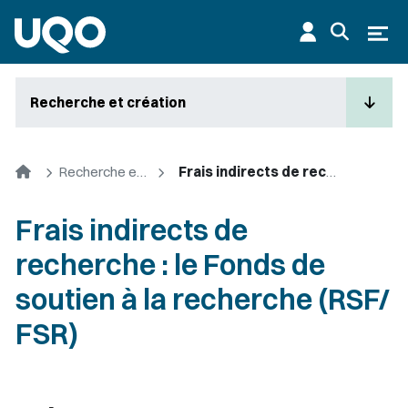
Aller au contenu principal
Ouvr
Recherche et création
Accueil
Recherche et création
Frais indirects de recherche : le Fonds de soutien à la recherche (RSF/ FSR)
Frais indirects de
recherche : le Fonds de
soutien à la recherche (RSF/
FSR)