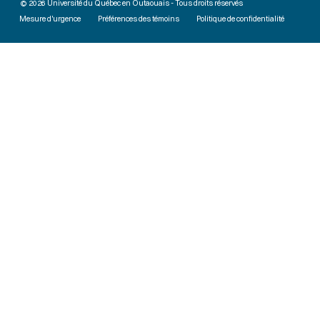
© 2026 Université du Québec en Outaouais - Tous droits réservés
Mesure d'urgence
Préférences des témoins
Politique de confidentialité