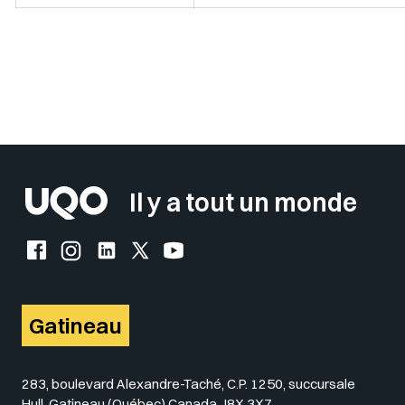
Sélectionner votre couleur de fond
Insérer un pied de page avec des
Il y a tout un monde
Facebook de l'UQO
Instagram de l'UQO
LinkedIn de l'UQO
X (Twitter) de l'UQO
YouTube de l'UQO
Gatineau
283, boulevard Alexandre-Taché, C.P. 1250, succursale
Hull, Gatineau (Québec) Canada J8X 3X7