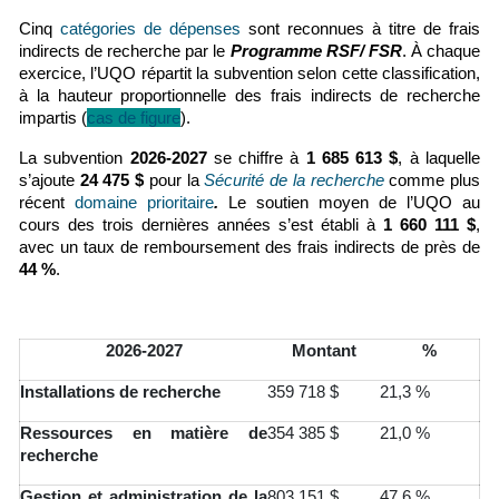
Cinq
catégories de dépenses
sont
reconnues à titre de frais
indirects de recherche par le
Programme RSF/ FSR
. À chaque
exercice, l’UQO répartit la subvention selon cette classification,
à la hauteur proportionnelle des frais indirects de recherche
impartis (
cas de figure
).
La subvention
2026-2027
se chiffre à
1 685 613 $
, à laquelle
s’ajoute
24 475 $
pour la
Sécurité de la recherche
comme plus
récent
domaine prioritaire
.
Le soutien moyen de l’UQO au
cours des trois dernières années s’est établi à
1 660 111 $
,
avec un taux de remboursement des frais indirects de près de
44 %
.
2026-2027
Montant
%
Installations de recherche
359 718 $
21,3 %
Ressources en matière de
354 385 $
21,0 %
recherche
Gestion et administration de la
803 151 $
47,6 %