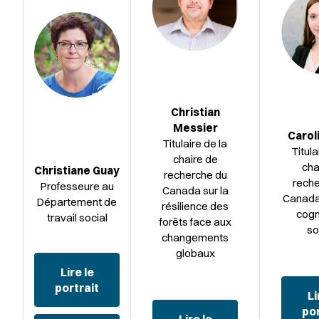
Christian
Messier
Caroli
Titulaire de la
Titula
chaire de
cha
Christiane Guay
recherche du
reche
Professeure au
Canada sur la
Canada 
Département de
résilience des
cogn
travail social
forêts face aux
so
changements
globaux
Lire le
portrait
Li
por