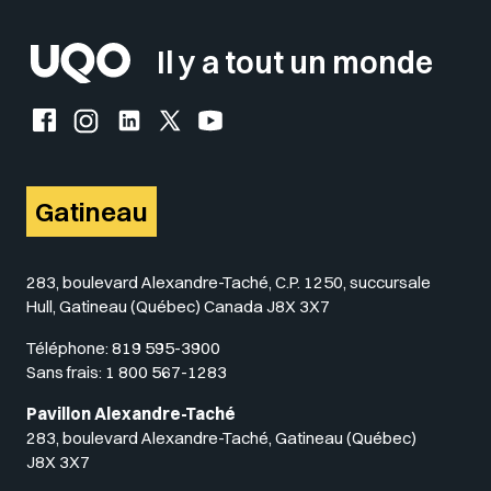
Il y a tout un monde
Facebook de l'UQO
Instagram de l'UQO
LinkedIn de l'UQO
X (Twitter) de l'UQO
YouTube de l'UQO
Gatineau
283, boulevard Alexandre-Taché, C.P. 1250, succursale
Hull, Gatineau (Québec) Canada J8X 3X7
Téléphone:
819 595-3900
Sans frais:
1 800 567-1283
Pavillon Alexandre-Taché
283, boulevard Alexandre-Taché, Gatineau (Québec)
J8X 3X7