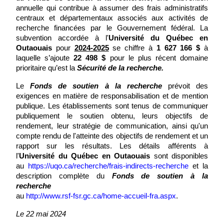
annuelle qui contribue à assumer des frais administratifs
centraux et départementaux associés aux activités de
recherche financées par le Gouvernement fédéral. La
subvention accordée à l'
Université du Québec en
Outaouais
pour
2024-2025
se chiffre à
1 627 166 $
à
laquelle s’ajoute
22 498 $
pour le plus récent domaine
prioritaire qu’est la
Sécurité de la recherche
.
Le
Fonds de soutien à la recherche
prévoit des
exigences en matière de responsabilisation et de mention
publique. Les établissements sont tenus de communiquer
publiquement le soutien obtenu, leurs objectifs de
rendement, leur stratégie de communication, ainsi qu'un
compte rendu de l'atteinte des objectifs de rendement et un
rapport sur les résultats. Les détails afférents à
l'
Université du Québec en Outaouais
sont disponibles
au
https://uqo.ca/recherche/frais-indirects-recherche
et la
description complète du
Fonds de soutien à la
recherche
au
http://www.rsf-fsr.gc.ca/home-accueil-fra.aspx
.
Le 22 mai 2024