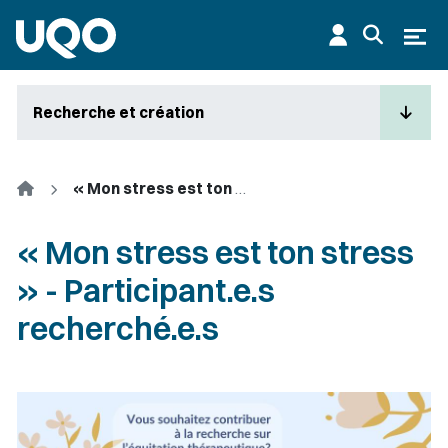
Aller au contenu principal
Ouvr
Recherche et création
Accueil
« Mon stress est ton stress » - Participant.e.s recherché.e.s
« Mon stress est ton stress
» - Participant.e.s
recherché.e.s