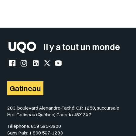
Sélectionner votre couleur de fond
Insérer un pied de page avec des
Il y a tout un monde
Facebook de l'UQO
Instagram de l'UQO
LinkedIn de l'UQO
X (Twitter) de l'UQO
YouTube de l'UQO
Gatineau
283, boulevard Alexandre-Taché, C.P. 1250, succursale
Hull, Gatineau (Québec) Canada J8X 3X7
Téléphone:
819 595-3900
Sans frais:
1 800 567-1283