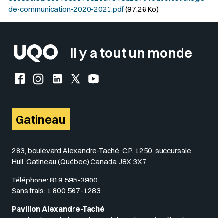
de-communication-2020-2021.pdf
(97.26 Ko)
Il y a tout un monde
Facebook de l'UQO
Instagram de l'UQO
LinkedIn de l'UQO
X (Twitter) de l'UQO
YouTube de l'UQO
Gatineau
283, boulevard Alexandre-Taché, C.P. 1250, succursale
Hull, Gatineau (Québec) Canada J8X 3X7
Téléphone:
819 595-3900
Sans frais:
1 800 567-1283
Pavillon Alexandre-Taché