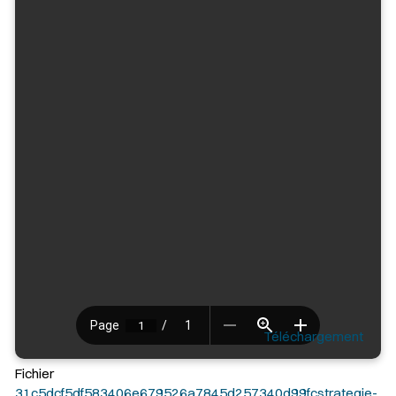
Téléchargement
Fichier
31c5dcf5df583406e679526a7845d257340d99fcstrategie-