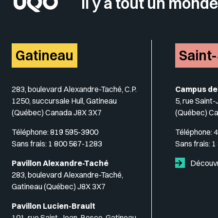
Il y a tout un monde
Gatineau
Saint
283, boulevard Alexandre-Taché, C.P.
Campus de
1250, succursale Hull, Gatineau
5, rue Saint
(Québec) Canada J8X 3X7
(Québec) C
Téléphone:
819 595-3900
Téléphone:
4
Sans frais:
1 800 567-1283
Sans frais:
1
Pavillon Alexandre-Taché
Découvr
283, boulevard Alexandre-Taché,
Gatineau (Québec) J8X 3X7
Pavillon Lucien-Brault
101, rue Saint-Jean-Bosco, Gatineau