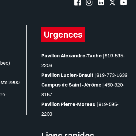
Facebook de l'UQO
Instagram de l'UQO
LinkedIn de l'
X (Twitte
YouT
Urgences
Pavillon Alexandre-Taché
|
819-595-
ébec)
2203
Pavillon Lucien-Brault
|
819-773-1639
oste 2900
Campus de Saint-Jérôme
|
450-820-
rre-
8157
Pavillon Pierre-Moreau
|
819-595-
2203
Liens rapides