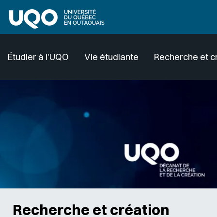
Aller au contenu principal
Étudier à l'UQO
Vie étudiante
Recherche et c
Recherche et création