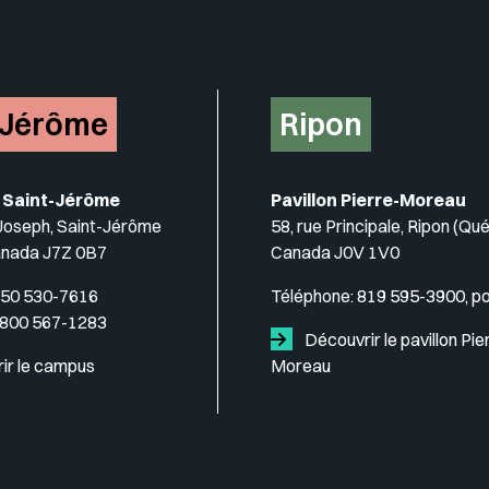
-Jérôme
Ripon
 Saint-Jérôme
Pavillon Pierre-Moreau
-Joseph, Saint-Jérôme
58, rue Principale, Ripon (Qu
anada J7Z 0B7
Canada J0V 1V0
50 530-7616
Téléphone:
819 595-3900, p
 800 567-1283
Découvrir le pavillon Pie
ir le campus
Moreau