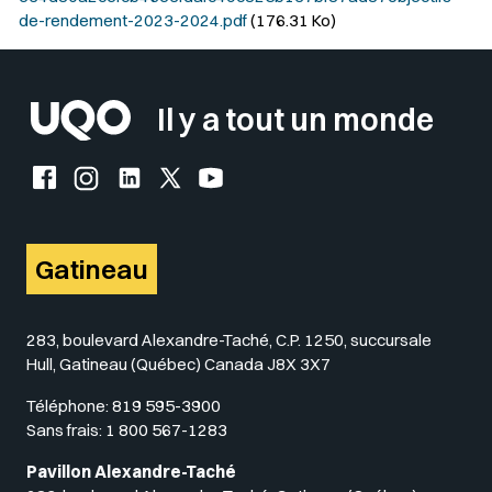
de-rendement-2023-2024.pdf
(176.31 Ko)
Il y a tout un monde
Facebook de l'UQO
Instagram de l'UQO
LinkedIn de l'UQO
X (Twitter) de l'UQO
YouTube de l'UQO
Gatineau
283, boulevard Alexandre-Taché, C.P. 1250, succursale
Hull, Gatineau (Québec) Canada J8X 3X7
Téléphone:
819 595-3900
Sans frais:
1 800 567-1283
Pavillon Alexandre-Taché