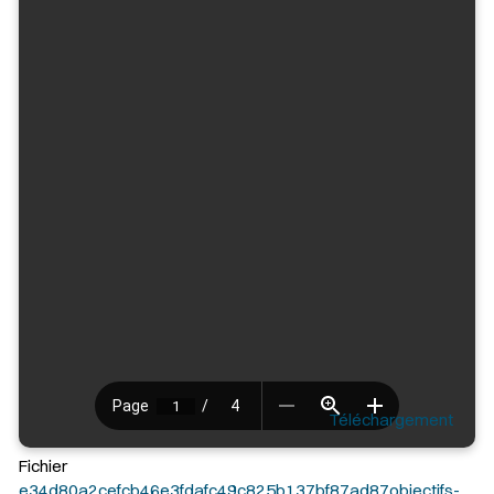
Téléchargement
Fichier
e34d80a2cefcb46e3fdafc49c825b137bf87ad87objectifs-