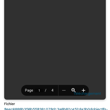
Téléchargement
Fichier
9eec6888b358b559381079d13a8b82c452da3b0dobjectifs-