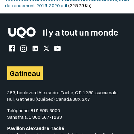
de-rendement-2019-2020.pdf
(225.79 Ko)
Il y a tout un monde
Facebook de l'UQO
Instagram de l'UQO
LinkedIn de l'UQO
X (Twitter) de l'UQO
YouTube de l'UQO
Gatineau
283, boulevard Alexandre-Taché, C.P. 1250, succursale
Hull, Gatineau (Québec) Canada J8X 3X7
Téléphone:
819 595-3900
Sans frais:
1 800 567-1283
Pavillon Alexandre-Taché