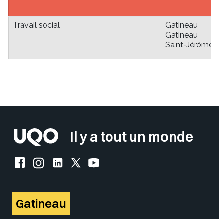
Travail social
Gatineau
Gatineau
Saint-Jérôme
Sélectionner votre couleur de fond
Insérer un pied de page avec des
Il y a tout un monde
Facebook de l'UQO
Instagram de l'UQO
LinkedIn de l'UQO
X (Twitter) de l'UQO
YouTube de l'UQO
Gatineau