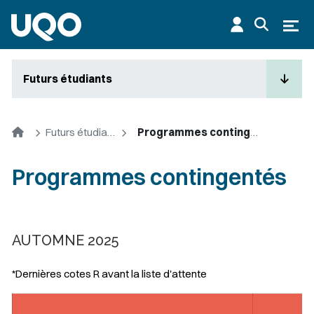
Aller au contenu principal
Ouvr
Futurs étudiants
Accueil
Futurs étudiants
Programmes contingentés
Programmes contingentés
AUTOMNE 2025
*Dernières cotes R avant la liste d'attente