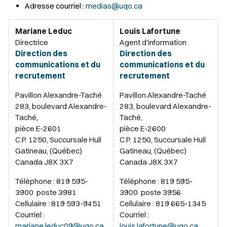
Adresse courriel :
medias@uqo.ca
Mariane Leduc
Louis Lafortune
Directrice
Agent d'information
Direction des
Direction des
communications et du
communications et du
recrutement
recrutement
Pavillon Alexandre-Taché
Pavillon Alexandre-Taché
283, boulevard Alexandre-
283, boulevard Alexandre-
Taché,
Taché,
pièce E-2601
pièce E-2600
C.P. 1250, Succursale Hull
C.P. 1250, Succursale Hull
Gatineau, (Québec)
Gatineau, (Québec)
Canada J8X 3X7
Canada J8X 3X7
Téléphone : 819 595-
Téléphone : 819 595-
3900 poste 3981
3900 poste 3956
Cellulaire :
819 593-9451
Cellulaire : 819 665-1345
Courriel :
Courriel :
mariane.leduc09@uqo.ca
louis.lafortune@uqo.ca