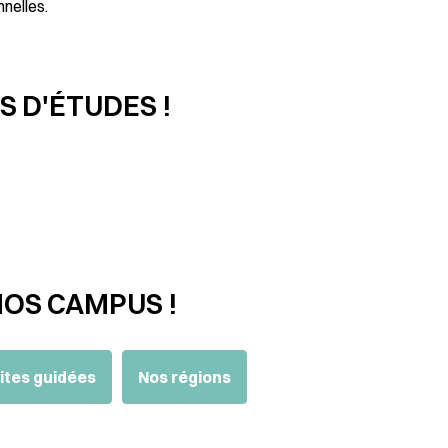
nnelles.
 D'ÉTUDES !
NOS CAMPUS !
ites guidées
Nos régions