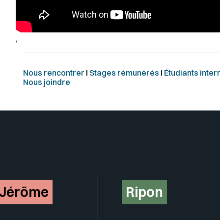
,
Nous rencontrer
I
Stages rémunérés
I
Étudiants inte
Nous joindre
-Jérôme
Ripon