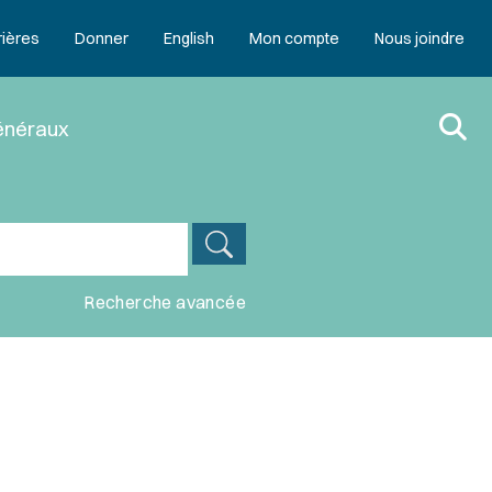
rières
Donner
English
Mon compte
Nous joindre
énéraux
Recherche avancée