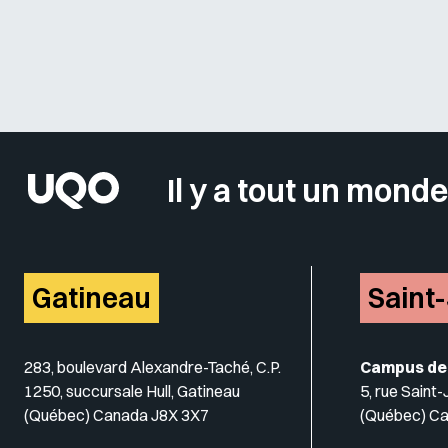
Il y a tout un monde
Gatineau
Saint
283, boulevard Alexandre-Taché, C.P.
Campus de
1250, succursale Hull, Gatineau
5, rue Saint
(Québec) Canada J8X 3X7
(Québec) C