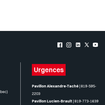
Facebook de l'UQO
Instagram de l'UQO
LinkedIn de l'
X (Twitte
YouT
Urgences
Pavillon Alexandre-Taché
|
819-595-
ébec)
2203
Pavillon Lucien-Brault
|
819-773-1639