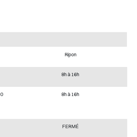
Ripon
8h à 16h
30
8h à 16h
FERMÉ