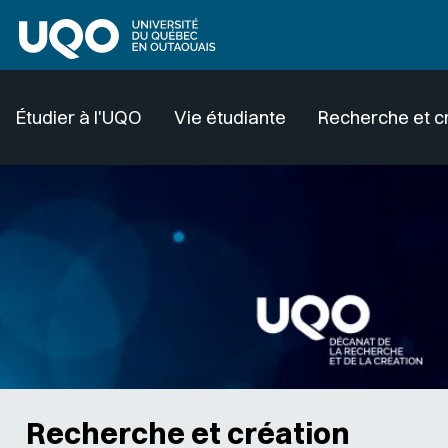
Aller au contenu principal
Étudier à l'UQO
Vie étudiante
Recherche et c
Recherche et création