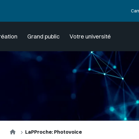
Car
réation
Grand public
Votre université
Accueil
LaPProche: Photovoice