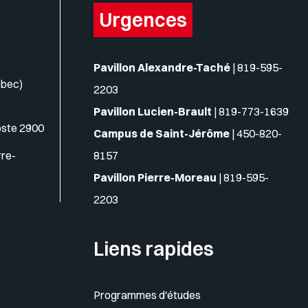
Urgences
Pavillon Alexandre-Taché
|
819-595-
ébec)
2203
Pavillon Lucien-Brault
|
819-773-1639
oste 2900
Campus de Saint-Jérôme
|
450-820-
rre-
8157
Pavillon Pierre-Moreau
|
819-595-
2203
Liens rapides
Programmes d'études