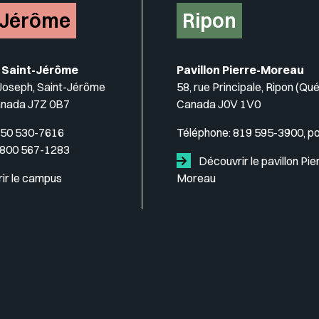
-Jérôme
Ripon
 Saint-Jérôme
Pavillon Pierre-Moreau
-Joseph, Saint-Jérôme
58, rue Principale, Ripon (Qu
anada J7Z 0B7
Canada J0V 1V0
50 530-7616
Téléphone:
819 595-3900, p
 800 567-1283
Découvrir le pavillon Pie
ir le campus
Moreau