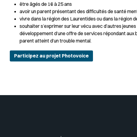
être âgés de 16 à 25 ans
avoir un parent présentant des difficultés de santé ment
vivre dans la région des Laurentides ou dans la région d
souhaiter s’exprimer sur leur vécu avec d’autres jeunes q
développement d’une offre de services répondant aux bes
parent atteint d’un trouble mental.
Participez au projet Photovoice
Insérer un pied de page avec de