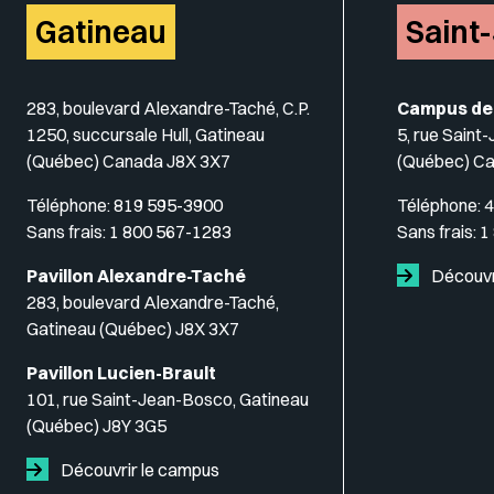
Gatineau
Saint
283, boulevard Alexandre-Taché, C.P.
Campus de
1250, succursale Hull, Gatineau
5, rue Saint
(Québec) Canada J8X 3X7
(Québec) C
Téléphone:
819 595-3900
Téléphone:
4
Sans frais:
1 800 567-1283
Sans frais:
1
Pavillon Alexandre-Taché
Découvr
283, boulevard Alexandre-Taché,
Gatineau (Québec) J8X 3X7
Pavillon Lucien-Brault
101, rue Saint-Jean-Bosco, Gatineau
(Québec) J8Y 3G5
Découvrir le campus