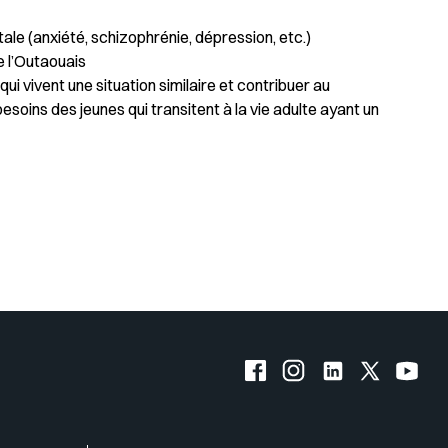
ale (anxiété, schizophrénie, dépression, etc.)
e l’Outaouais
ui vivent une situation similaire et contribuer au
oins des jeunes qui transitent à la vie adulte ayant un
s logos
Facebook de l'UQO
Instagram de l'UQO
LinkedIn de l'
X (Twitte
YouT