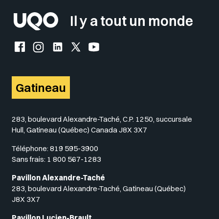
Il y a tout un monde
Facebook de l'UQO
Instagram de l'UQO
LinkedIn de l'UQO
X (Twitter) de l'UQO
YouTube de l'UQO
Gatineau
283, boulevard Alexandre-Taché, C.P. 1250, succursale
Hull, Gatineau (Québec) Canada J8X 3X7
Téléphone:
819 595-3900
Sans frais:
1 800 567-1283
Pavillon Alexandre-Taché
283, boulevard Alexandre-Taché, Gatineau (Québec)
J8X 3X7
Pavillon Lucien-Brault