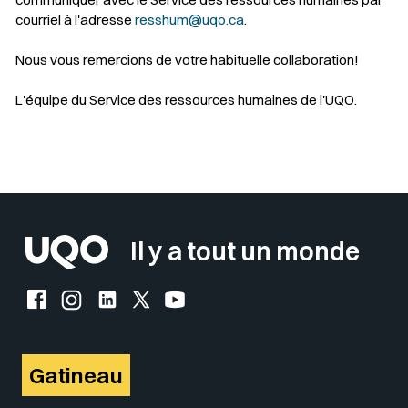
courriel à l'adresse
resshum@uqo.ca
.
Nous vous remercions de votre habituelle collaboration!
L'équipe du Service des ressources humaines de l'UQO.
Sélectionner votre couleur de fond
Insérer un pied de page avec des
Il y a tout un monde
Facebook de l'UQO
Instagram de l'UQO
LinkedIn de l'UQO
X (Twitter) de l'UQO
YouTube de l'UQO
Gatineau