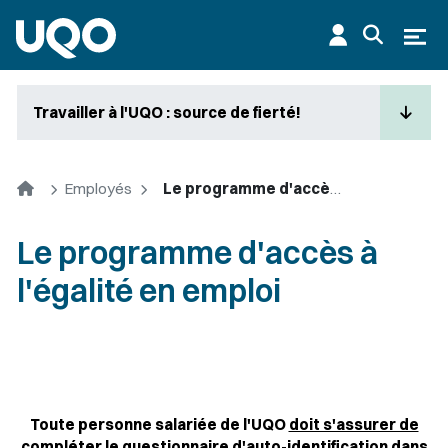
Aller au contenu principal
Ouvr
Travailler à l'UQO : source de fierté!
Accueil
Employés
Le programme d'accès à l'égalité en emploi
Le programme d'accès à
l'égalité en emploi
Toute personne salariée de l'UQO
doit s'assurer de
compléter le questionnaire
d'auto-identification dans