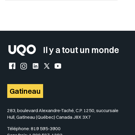
Sélectionner votre couleur de fond
Insérer un pied de page avec des
Il y a tout un monde
Facebook de l'UQO
Instagram de l'UQO
LinkedIn de l'UQO
X (Twitter) de l'UQO
YouTube de l'UQO
Gatineau
283, boulevard Alexandre-Taché, C.P. 1250, succursale
Hull, Gatineau (Québec) Canada J8X 3X7
Téléphone:
819 595-3900