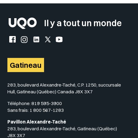
Insérer un pied de page avec des
Il y a tout un monde
Facebook de l'UQO
Instagram de l'UQO
LinkedIn de l'UQO
X (Twitter) de l'UQO
YouTube de l'UQO
Gatineau
283, boulevard Alexandre-Taché, C.P. 1250, succursale
Hull, Gatineau (Québec) Canada J8X 3X7
Téléphone:
819 595-3900
Sans frais:
1 800 567-1283
Pavillon Alexandre-Taché
283, boulevard Alexandre-Taché, Gatineau (Québec)
J8X 3X7