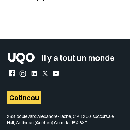
Sélectionner votre couleur de fond
Insérer un pied de page avec des
Il y a tout un monde
Facebook de l'UQO
Instagram de l'UQO
LinkedIn de l'UQO
X (Twitter) de l'UQO
YouTube de l'UQO
Gatineau
283, boulevard Alexandre-Taché, C.P. 1250, succursale
Hull, Gatineau (Québec) Canada J8X 3X7