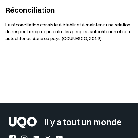
Réconciliation
La réconciliation consiste à établir et à maintenir une relation
de respect réciproque entre les peuples autochtones et non
autochtones dans ce pays (CCUNESCO, 2019).
Sélectionner votre couleur de fond
Insérer un pied de page avec des
Il y a tout un monde
Facebook de l'UQO
Instagram de l'UQO
LinkedIn de l'UQO
X (Twitter) de l'UQO
YouTube de l'UQO