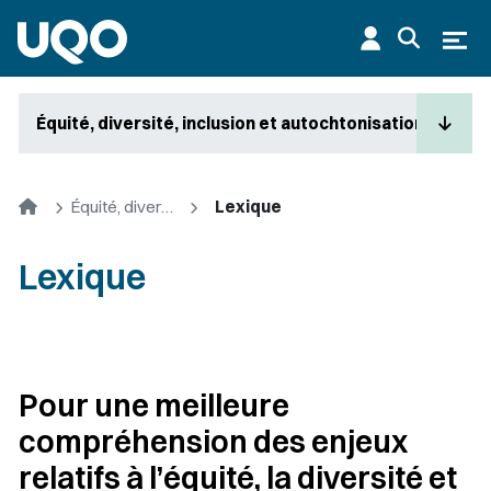
Aller au contenu principal
Ouvr
Équité, diversité, inclusion et autochtonisation
Accueil
Équité, diversité, inclusion et autochtonisation
Lexique
Lexique
Pour une meilleure
compréhension des enjeux
relatifs à l’équité, la diversité et