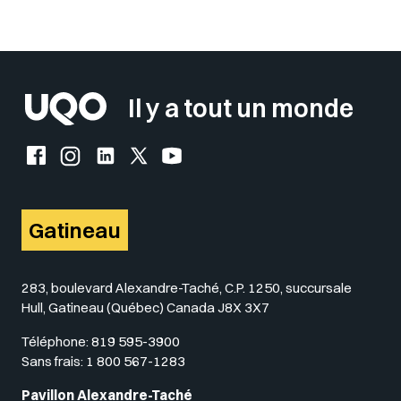
Sélectionner votre couleur de fond
Insérer un pied de page avec des
Il y a tout un monde
Facebook de l'UQO
Instagram de l'UQO
LinkedIn de l'UQO
X (Twitter) de l'UQO
YouTube de l'UQO
Gatineau
283, boulevard Alexandre-Taché, C.P. 1250, succursale
Hull, Gatineau (Québec) Canada J8X 3X7
Téléphone:
819 595-3900
Sans frais:
1 800 567-1283
Pavillon Alexandre-Taché