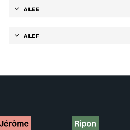
AILE E
AILE F
Insérer un pied de page avec de
-Jérôme
Ripon