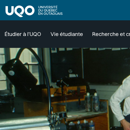
Aller au contenu principal
Étudier à l'UQO
Vie étudiante
Recherche et c