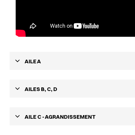
AILE A
AILES B, C, D
AILE C - AGRANDISSEMENT