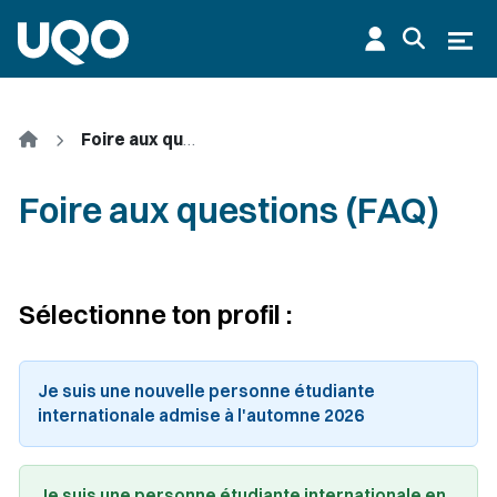
Aller au contenu principal
Ouvr
Accueil
Foire aux questions (FAQ)
Foire aux questions (FAQ)
Sélectionne ton profil :
Je suis une nouvelle personne étudiante
internationale admise à l'automne 2026
Je suis une personne étudiante internationale en