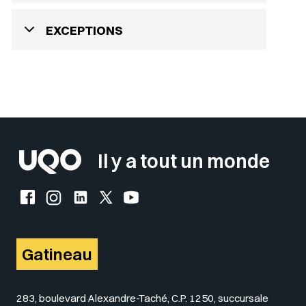
EXCEPTIONS
Sélectionner votre couleur de fond
Insérer un pied de page avec des
Il y a tout un monde
Facebook de l'UQO
Instagram de l'UQO
LinkedIn de l'UQO
X (Twitter) de l'UQO
YouTube de l'UQO
Gatineau
283, boulevard Alexandre-Taché, C.P. 1250, succursale