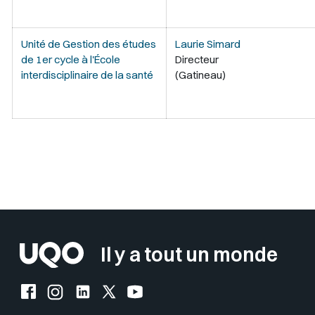
Unité de Gestion des études
Laurie Simard
de 1er cycle à l'École
Directeur
interdisciplinaire de la santé
(Gatineau)
Sélectionner votre couleur de fond
Insérer un pied de page avec des
Il y a tout un monde
Facebook de l'UQO
Instagram de l'UQO
LinkedIn de l'UQO
X (Twitter) de l'UQO
YouTube de l'UQO