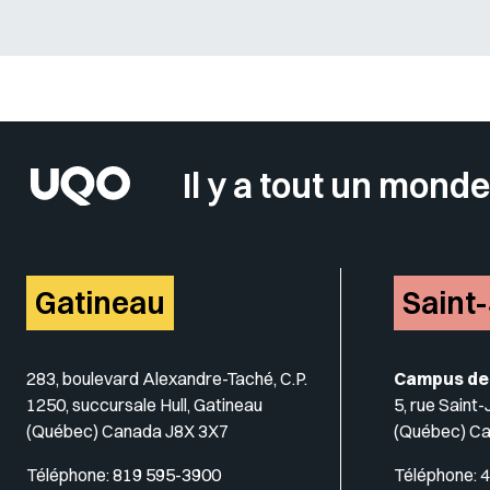
Sélectionner votre couleur de fond
Il y a tout un monde
Gatineau
Saint
283, boulevard Alexandre-Taché, C.P.
Campus de
1250, succursale Hull, Gatineau
5, rue Saint
(Québec) Canada J8X 3X7
(Québec) C
Téléphone:
819 595-3900
Téléphone:
4