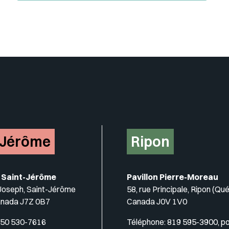
Insérer un pied de page avec de
-Jérôme
Ripon
 Saint-Jérôme
Pavillon Pierre-Moreau
-Joseph, Saint-Jérôme
58, rue Principale, Ripon (Qu
anada J7Z 0B7
Canada J0V 1V0
50 530-7616
Téléphone:
819 595-3900, p