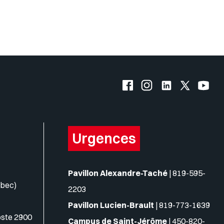
s logos
Facebook de l'UQO
Instagram de l'UQO
LinkedIn de l'
X (Twitte
YouT
Urgences
Pavillon Alexandre-Taché
|
819-595-
ébec)
2203
Pavillon Lucien-Brault
|
819-773-1639
oste 2900
Campus de Saint-Jérôme
|
450-820-