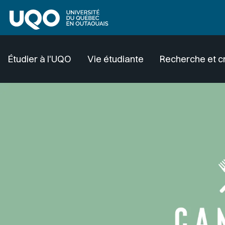
Aller au contenu principal
Étudier à l'UQO
Vie étudiante
Recherche et c