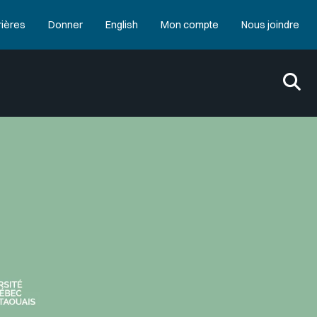
rières
Donner
English
Mon compte
Nous joindre