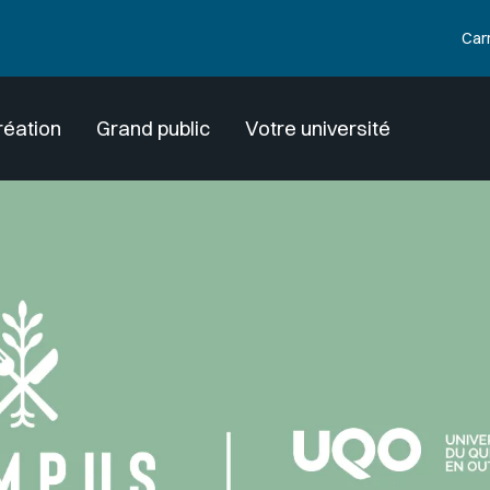
Car
réation
Grand public
Votre université