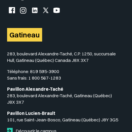
Facebook de l'UQO
Instagram de l'UQO
LinkedIn de l'UQO
X (Twitter) de l'UQO
YouTube de l'UQO
Gatineau
283, boulevard Alexandre-Taché, C.P. 1250, succursale
Hull, Gatineau (Québec) Canada J8X 3X7
Téléphone:
819 595-3900
Sans frais:
1 800 567-1283
Pavillon Alexandre-Taché
283, boulevard Alexandre-Taché, Gatineau (Québec)
J8X 3X7
Pavillon Lucien-Brault
101, rue Saint-Jean-Bosco, Gatineau (Québec) J8Y 3G5
Découvrir le campus