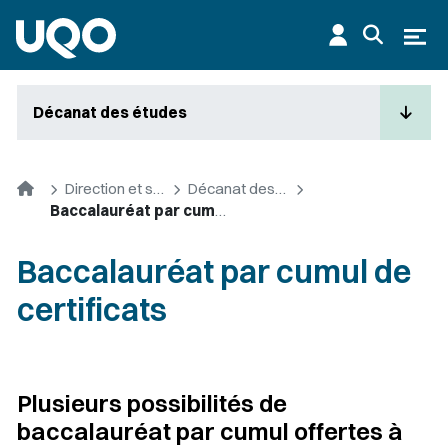
Aller au contenu principal
Ouvr
Décanat des études
Accueil
Direction et services
Décanat des études
Baccalauréat par cumul de certificats
Baccalauréat par cumul de
certificats
Plusieurs possibilités de
baccalauréat par cumul offertes à