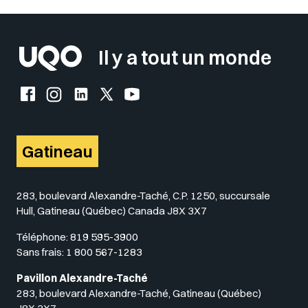
Insérer un pied de page avec des
Il y a tout un monde
Facebook de l'UQO
Instagram de l'UQO
LinkedIn de l'UQO
X (Twitter) de l'UQO
YouTube de l'UQO
Gatineau
283, boulevard Alexandre-Taché, C.P. 1250, succursale
Hull, Gatineau (Québec) Canada J8X 3X7
Téléphone:
819 595-3900
Sans frais:
1 800 567-1283
Pavillon Alexandre-Taché
283, boulevard Alexandre-Taché, Gatineau (Québec)