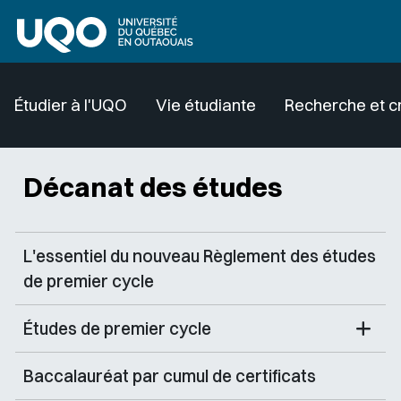
Aller au contenu principal
Étudier à l'UQO
Vie étudiante
Recherche et c
Décanat des études
L'essentiel du nouveau Règlement des études
de premier cycle
Études de premier cycle
Baccalauréat par cumul de certificats