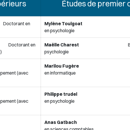
périeurs
Études de premier 
nt en
Mylène Toulgoat
Baccala
en psychologie
rant en
Maëlle Charest
Baccalaur
)
psychologie
Marilou Fugère
Baccala
oppement (avec
en informatique
Philippe trudel
Baccala
oppement (avec
en psychologie
Anas Gatbach
Baccala
en sciences comptables