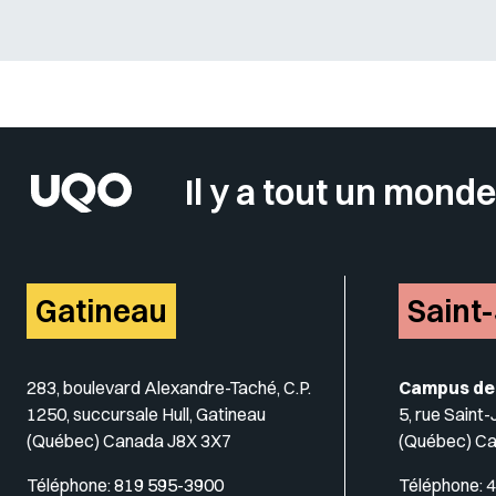
Sélectionner votre couleur de fond
Il y a tout un monde
Gatineau
Saint
283, boulevard Alexandre-Taché, C.P.
Campus de
1250, succursale Hull, Gatineau
5, rue Saint
(Québec) Canada J8X 3X7
(Québec) C
Téléphone:
819 595-3900
Téléphone:
4