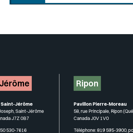
Insérer un pied de page avec de
-Jérôme
Ripon
 Saint-Jérôme
Pavillon Pierre-Moreau
-Joseph, Saint-Jérôme
58, rue Principale, Ripon (Qu
anada J7Z 0B7
Canada J0V 1V0
50 530-7616
Téléphone:
819 595-3900, p