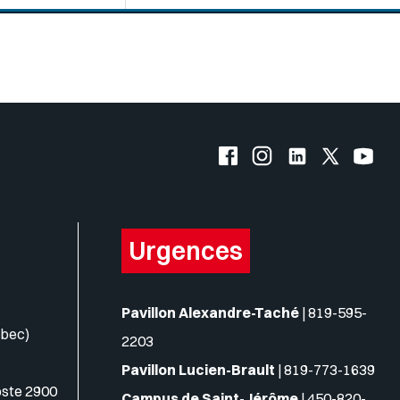
s logos
Facebook de l'UQO
Instagram de l'UQO
LinkedIn de l'
X (Twitte
YouT
Urgences
Pavillon Alexandre-Taché
|
819-595-
ébec)
2203
Pavillon Lucien-Brault
|
819-773-1639
oste 2900
Campus de Saint-Jérôme
|
450-820-