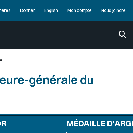
rières
Donner
English
Mon compte
Nous joindre
da
neure-générale du
OR
MÉDAILLE D'ARG