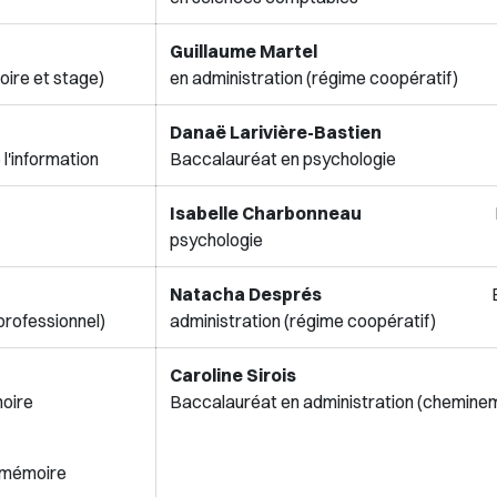
Guillaume Mart
ire et stage)
en administration (régime coopératif)
Danaë Larivière-Bast
l'information
Baccalauréat en psychologie
Isabelle Charbonneau
B
psychologie
Natacha Després
rofessionnel)
administration (régime coopératif)
Caroline Sirois
moire
Baccalauréat en administration (cheminem
c mémoire