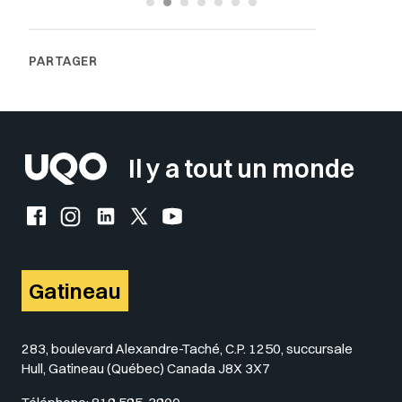
Il y a tout un monde
Facebook de l'UQO
Instagram de l'UQO
LinkedIn de l'UQO
X (Twitter) de l'UQO
YouTube de l'UQO
Gatineau
283, boulevard Alexandre-Taché, C.P. 1250, succursale
Hull, Gatineau (Québec) Canada J8X 3X7