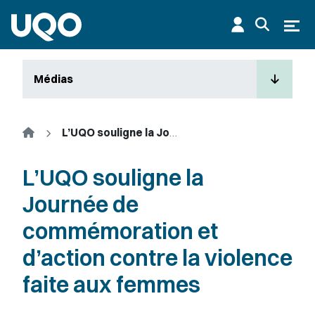
Aller au contenu principal
Ouvr
Médias
Accueil
L’UQO souligne la Journée de commémoration et d’action contre la violence faite aux femmes
L’UQO souligne la
Journée de
commémoration et
d’action contre la violence
faite aux femmes