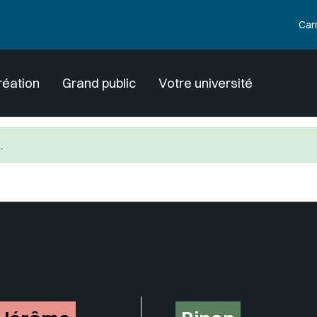
Car
réation
Grand public
Votre université
.