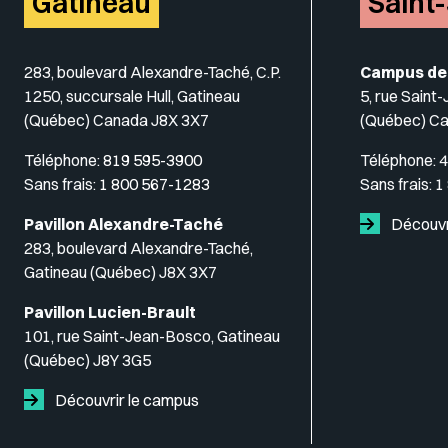
Gatineau
Saint
283, boulevard Alexandre-Taché, C.P.
Campus de
1250, succursale Hull, Gatineau
5, rue Saint
(Québec) Canada J8X 3X7
(Québec) C
Téléphone:
819 595-3900
Téléphone:
4
Sans frais:
1 800 567-1283
Sans frais:
1
Pavillon Alexandre-Taché
Découvr
283, boulevard Alexandre-Taché,
Gatineau (Québec) J8X 3X7
Pavillon Lucien-Brault
101, rue Saint-Jean-Bosco, Gatineau
(Québec) J8Y 3G5
Découvrir le campus