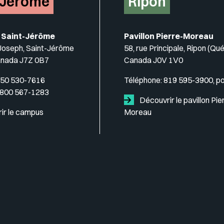
-Jérôme
Ripon
 Saint-Jérôme
Pavillon Pierre-Moreau
-Joseph, Saint-Jérôme
58, rue Principale, Ripon (Qu
anada J7Z 0B7
Canada J0V 1V0
50 530-7616
Téléphone:
819 595-3900, p
 800 567-1283
Découvrir le pavillon Pie
ir le campus
Moreau