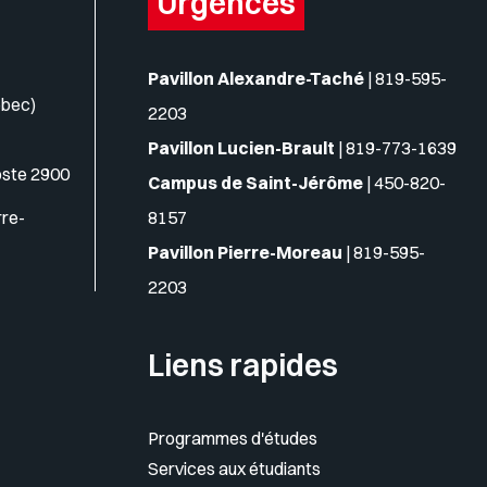
Urgences
Pavillon Alexandre-Taché
|
819-595-
ébec)
2203
Pavillon Lucien-Brault
|
819-773-1639
oste 2900
Campus de Saint-Jérôme
|
450-820-
rre-
8157
Pavillon Pierre-Moreau
|
819-595-
2203
Liens rapides
Programmes d'études
Services aux étudiants