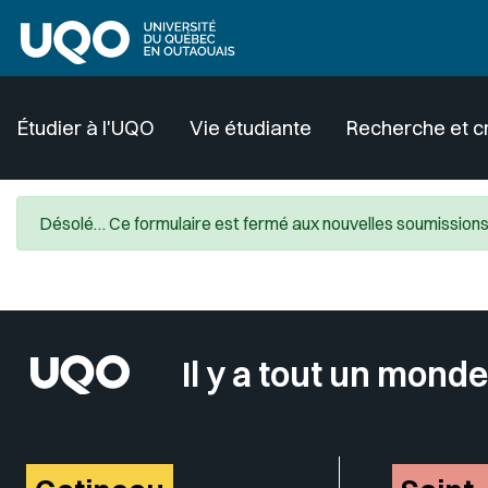
Aller au contenu principal
Étudier à l'UQO
Vie étudiante
Recherche et c
Désolé… Ce formulaire est fermé aux nouvelles soumissions
Il y a tout un monde