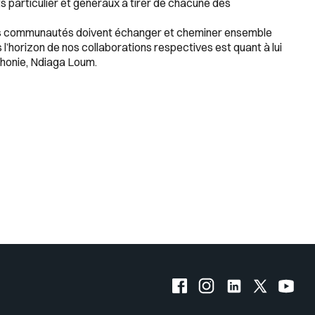
 particulier et généraux à tirer de chacune des
 les communautés doivent échanger et cheminer ensemble
 l’horizon de nos collaborations respectives est quant à lui
ophonie, Ndiaga Loum.
Facebook de l'UQO
Instagram de l'UQO
LinkedIn de l'
X (Twitte
YouT