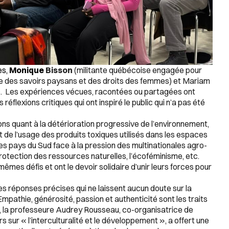
es,
Monique
Bisson
(militante québécoise engagée pour
se des savoirs paysans et des droits des femmes) et Mariam
lic. Les expériences vécues, racontées ou partagées ont
réflexions critiques qui ont inspiré le public qui n’a pas été
ns quant à la détérioration progressive de l’environnement,
 de l’usage des produits toxiques utilisés dans les espaces
les pays du Sud face à la pression des multinationales agro-
protection des ressources naturelles, l’écoféminisme, etc.
mes défis et ont le devoir solidaire d’unir leurs forces pour
s réponses précises qui ne laissent aucun doute sur la
mpathie, générosité, passion et authenticité sont les traits
, la professeure Audrey Rousseau, co-organisatrice de
 sur « l’interculturalité et le développement », a offert une