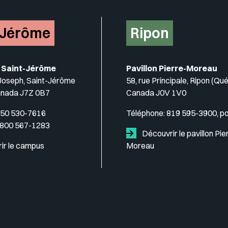
-Jérôme
Ripon
 Saint-Jérôme
Pavillon Pierre-Moreau
-Joseph, Saint-Jérôme
58, rue Principale, Ripon (Qu
anada J7Z 0B7
Canada J0V 1V0
50 530-7616
Téléphone:
819 595-3900, p
 800 567-1283
Découvrir le pavillon Pie
ir le campus
Moreau