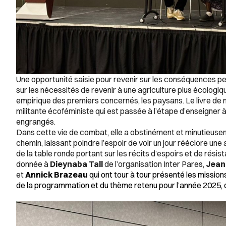
Une opportunité saisie pour revenir sur les conséquences pern
sur les nécessités de revenir à une agriculture plus écologiq
empirique des premiers concernés, les paysans. Le livre d
militante écoféministe qui est passée à l’étape d’enseigner à
engrangés.
Dans cette vie de combat, elle a obstinément et minutieusem
chemin, laissant poindre l’espoir de voir un jour rééclore u
de la table ronde portant sur les récits d’espoirs et de rési
donnée à
Dieynaba Tall
de l’organisation Inter Pares,
Jean
et
Annick Brazeau
qui ont tour à tour présenté les missions
de la programmation et du thème retenu pour l’année 2025, d