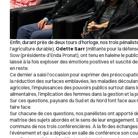
Enfin, durant près de deux tours d’horloge, nos trois pénalist
l’agriculture durable),
Odette Sarr
(militante pour la défen
Sow (présidente d’Enda Pronat), ont tenu en haleine le pub
laissé à la fois exploser des émotions positives et suscité des 
en reste.
Ce dernier a saisi l’occasion pour exprimer des préoccupatio
la réduction des surfaces emblavées, les maladies découlant
agricoles, l’impuissances des pouvoirs publics surtout dans 
alimentaires, l’implication des femmes dans la gestion et la 
Sur ces questions, paysans du Sud et du Nord font face aux mê
faire face.
Sur chacune de ces questions, nos panélistes ont apporté de
maitrise des sujets abordés et le sens de leur engagement. E
communs de nos trois conférencières. À la fin des échanges
l’événement et qui a déplacé en salle de conférence son cours