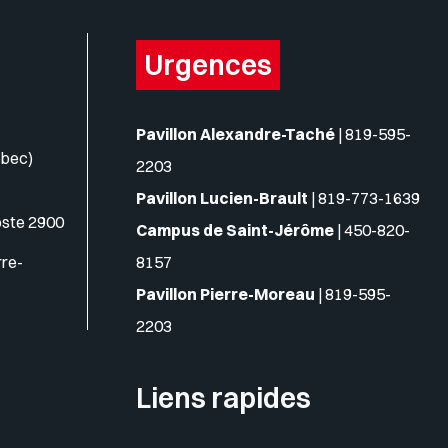
Urgences
Pavillon Alexandre-Taché
|
819-595-
ébec)
2203
Pavillon Lucien-Brault
|
819-773-1639
oste 2900
Campus de Saint-Jérôme
|
450-820-
rre-
8157
Pavillon Pierre-Moreau
|
819-595-
2203
Liens rapides