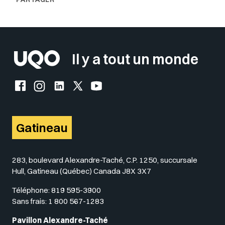
Il y a tout un monde
Facebook de l'UQO
Instagram de l'UQO
LinkedIn de l'UQO
X (Twitter) de l'UQO
YouTube de l'UQO
Gatineau
283, boulevard Alexandre-Taché, C.P. 1250, succursale
Hull, Gatineau (Québec) Canada J8X 3X7
Téléphone:
819 595-3900
Sans frais:
1 800 567-1283
Pavillon Alexandre-Taché