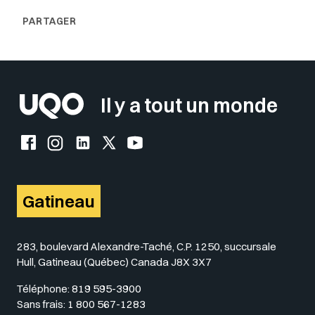
Il y a tout un monde
Facebook de l'UQO
Instagram de l'UQO
LinkedIn de l'UQO
X (Twitter) de l'UQO
YouTube de l'UQO
Gatineau
283, boulevard Alexandre-Taché, C.P. 1250, succursale
Hull, Gatineau (Québec) Canada J8X 3X7
Téléphone:
819 595-3900
Sans frais:
1 800 567-1283