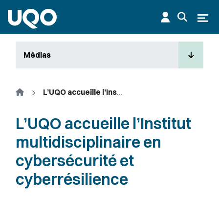
Aller au contenu principal
Ouvr
Médias
Accueil
L’UQO accueille l’Institut multidisciplinaire en cybersécurité et cyberrésilience
L’UQO accueille l’Institut
multidisciplinaire en
cybersécurité et
cyberrésilience