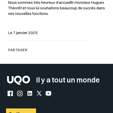
Nous sommes très heureux d’accueillir monsieur Hugues
Théorêt et nous lui souhaitons beaucoup de succès dans
ses nouvelles fonctions.
Le 7 janvier 2025
Il y a tout un monde
Facebook de l'UQO
Instagram de l'UQO
LinkedIn de l'UQO
X (Twitter) de l'UQO
YouTube de l'UQO