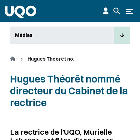
Aller au contenu principal
Ouvr
Médias
Accueil
Hugues Théorêt nommé directeur du Cabinet de la rectrice
Hugues Théorêt nommé
directeur du Cabinet de la
rectrice
La rectrice de l’UQO, Murielle