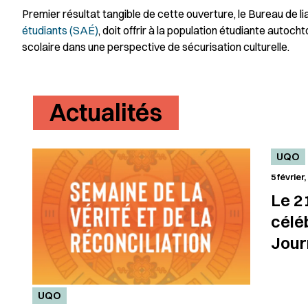
Premier résultat tangible de cette ouverture, le Bureau d
étudiants (SAÉ)
, doit offrir à la population étudiante autoch
scolaire dans une perspective de sécurisation culturelle.
Actualités
UQO
5 février,
Le 21
célé
Jour
nati
peup
UQO
auto