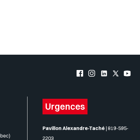
Facebook de l'UQO
Instagram de l'UQO
LinkedIn de l'
X (Twitte
YouT
Urgences
Pavillon Alexandre-Taché
|
819-595-
ébec)
2203