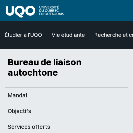
Aller au contenu principal
Étudier à l'UQO
Vie étudiante
Recherche et c
Bureau de liaison
autochtone
Mandat
Objectifs
Services offerts