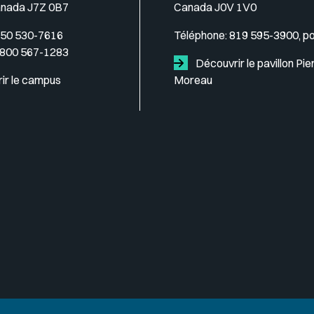
anada J7Z 0B7
Canada J0V 1V0
50 530-7616
Téléphone:
819 595-3900, p
 800 567-1283
Découvrir le pavillon Pie
ir le campus
Moreau