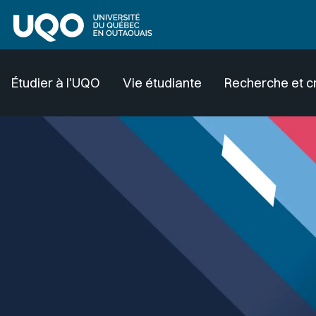
Aller au contenu principal
Étudier à l'UQO
Vie étudiante
Recherche et c