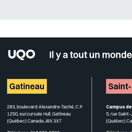
Sélectionner votre couleur de fond
Il y a tout un monde
Gatineau
Saint
283, boulevard Alexandre-Taché, C.P.
Campus de
1250, succursale Hull, Gatineau
5, rue Saint
(Québec) Canada J8X 3X7
(Québec) C