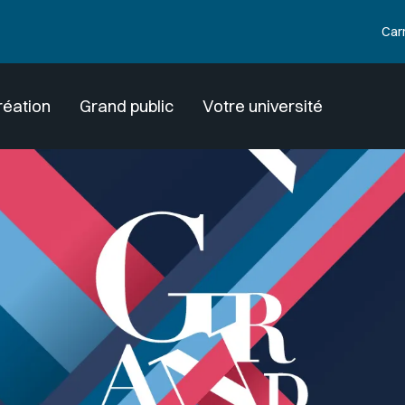
Car
réation
Grand public
Votre université