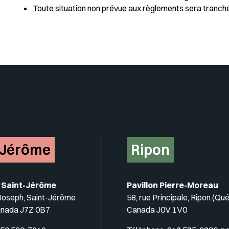
Toute situation non prévue aux règlements sera tranch
Insérer un pied de page avec de
-Jérôme
Ripon
 Saint-Jérôme
Pavillon Pierre-Moreau
-Joseph, Saint-Jérôme
58, rue Principale, Ripon (Qu
anada J7Z 0B7
Canada J0V 1V0