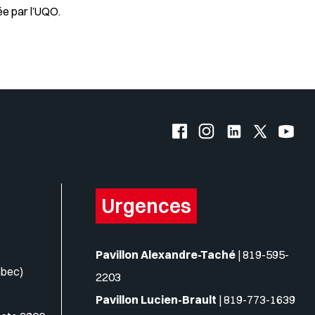
ée par l’UQO.
s logos
Facebook de l'UQO
Instagram de l'UQO
LinkedIn de l'
X (Twitte
YouT
Urgences
Pavillon Alexandre-Taché
|
819-595-
ébec)
2203
Pavillon Lucien-Brault
|
819-773-1639