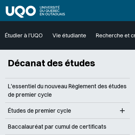
Aller au contenu principal
Étudier à l'UQO
Vie étudiante
Recherche et c
Décanat des études
L'essentiel du nouveau Règlement des études
de premier cycle
Études de premier cycle
Baccalauréat par cumul de certificats