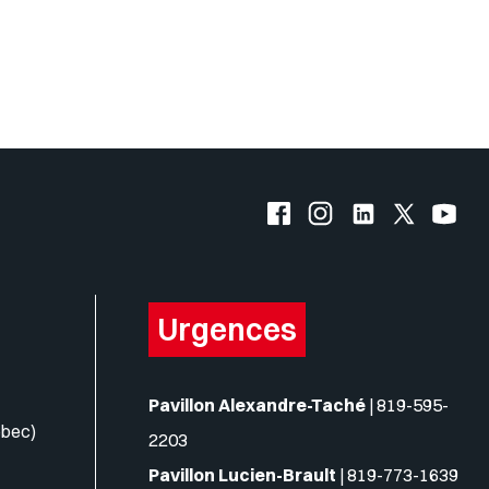
Facebook de l'UQO
Instagram de l'UQO
LinkedIn de l'
X (Twitte
YouT
Urgences
Pavillon Alexandre-Taché
|
819-595-
ébec)
2203
Pavillon Lucien-Brault
|
819-773-1639