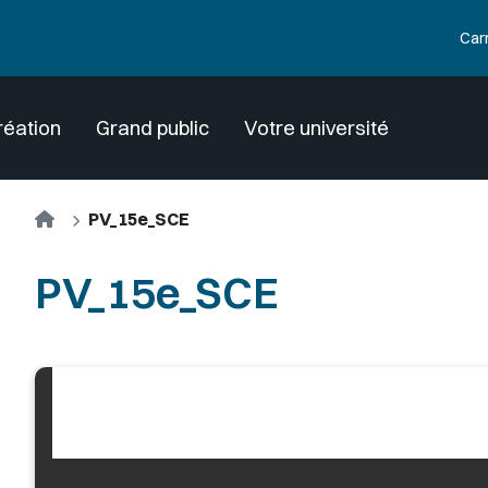
Car
réation
Grand public
Votre université
Accueil
PV_15e_SCE
PV_15e_SCE