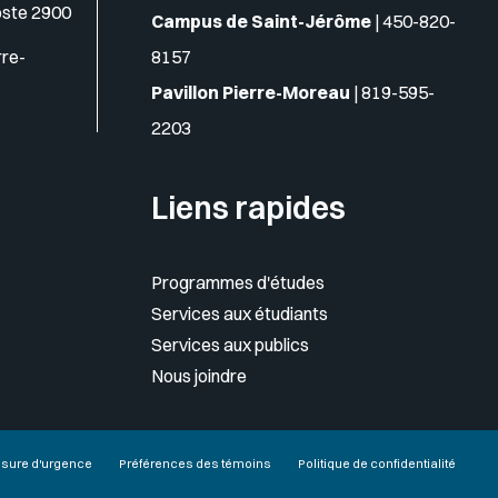
oste 2900
Campus de Saint-Jérôme
|
450-820-
rre-
8157
Pavillon Pierre-Moreau
|
819-595-
2203
Liens rapides
Programmes d'études
Services aux étudiants
Services aux publics
Nous joindre
sure d'urgence
Préférences des témoins
Politique de confidentialité