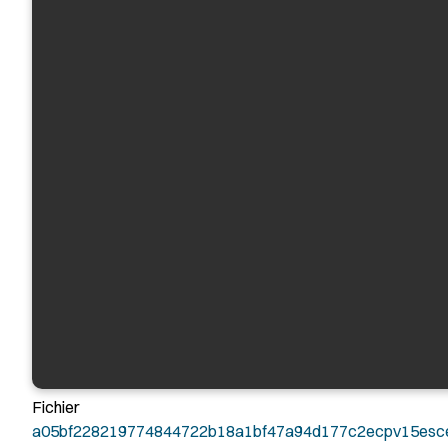
Fichier
a05bf228219774844722b18a1bf47a94d177c2ecpv15esce