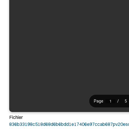
Fichier
836b33198c518d68d6b6bdd1e17406e97ccab687pv20esc