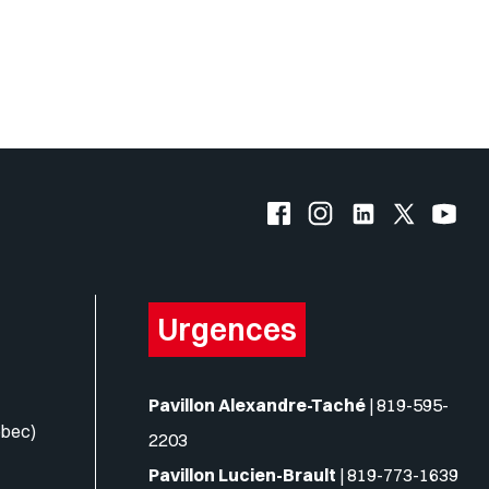
Facebook de l'UQO
Instagram de l'UQO
LinkedIn de l'
X (Twitte
YouT
Urgences
Pavillon Alexandre-Taché
|
819-595-
ébec)
2203
Pavillon Lucien-Brault
|
819-773-1639