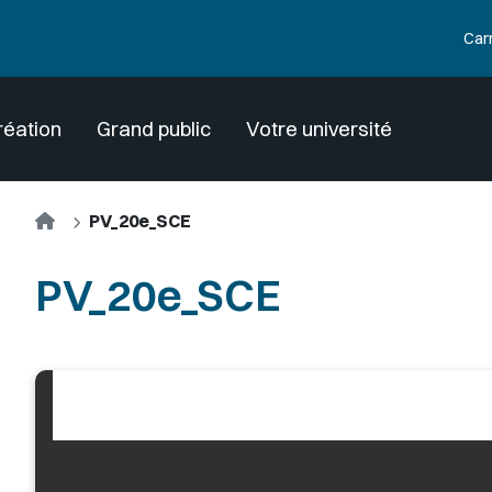
Car
réation
Grand public
Votre université
Accueil
PV_20e_SCE
PV_20e_SCE