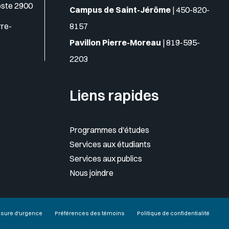
oste 2900
Campus de Saint-Jérôme
|
450-820-
rre-
8157
Pavillon Pierre-Moreau
|
819-595-
2203
Liens rapides
Programmes d'études
Services aux étudiants
Services aux publics
Nous joindre
sure d'urgence
Préférences des témoins
Politique de confidentialité