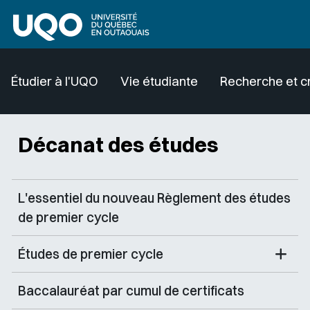
Aller au contenu principal
Étudier à l'UQO
Vie étudiante
Recherche et c
Décanat des études
L'essentiel du nouveau Règlement des études
de premier cycle
Études de premier cycle
Baccalauréat par cumul de certificats