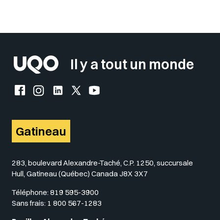
Il y a tout un monde
Facebook de l'UQO
Instagram de l'UQO
LinkedIn de l'UQO
X (Twitter) de l'UQO
YouTube de l'UQO
Gatineau
283, boulevard Alexandre-Taché, C.P. 1250, succursale
Hull, Gatineau (Québec) Canada J8X 3X7
Téléphone:
819 595-3900
Sans frais:
1 800 567-1283