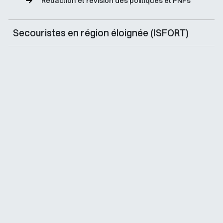
Rédaction et révision des politiques et PNFs
Secouristes en région éloignée (ISFORT)