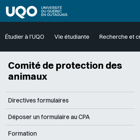
Aller au contenu principal
Étudier à l'UQO
Vie étudiante
Recherche et c
Comité de protection des
animaux
Directives formulaires
Déposer un formulaire au CPA
Formation