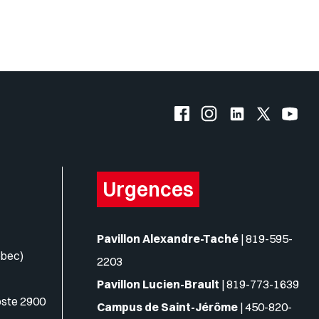
s logos
Facebook de l'UQO
Instagram de l'UQO
LinkedIn de l'
X (Twitte
YouT
Urgences
Pavillon Alexandre-Taché
|
819-595-
ébec)
2203
Pavillon Lucien-Brault
|
819-773-1639
oste 2900
Campus de Saint-Jérôme
|
450-820-