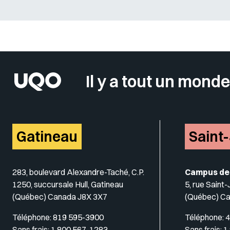
Sélectionner votre couleur de fond
Il y a tout un monde
Gatineau
Saint
283, boulevard Alexandre-Taché, C.P.
Campus de
1250, succursale Hull, Gatineau
5, rue Saint
(Québec) Canada J8X 3X7
(Québec) C
Téléphone:
819 595-3900
Téléphone:
4
Sans frais:
1 800 567-1283
Sans frais:
1