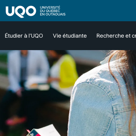
Aller au contenu principal
Étudier à l'UQO
Vie étudiante
Recherche et c