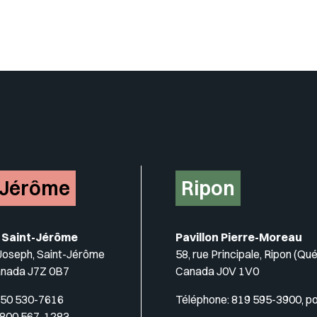
Insérer un pied de page avec de
-Jérôme
Ripon
 Saint-Jérôme
Pavillon Pierre-Moreau
-Joseph, Saint-Jérôme
58, rue Principale, Ripon (Qu
anada J7Z 0B7
Canada J0V 1V0
50 530-7616
Téléphone:
819 595-3900, p
 800 567-1283