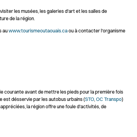
ter les musées, les galeries d'art et les salles de
ure de la région.
s au
www.tourismeoutaouais.ca
ou à contacter l'organisme
vie courante avant de mettre les pieds pour la première fois
e est désservie par les autobus urbains (
STO
,
OC Transpo
)
ppréciées, la région offre une foule d'activités, de