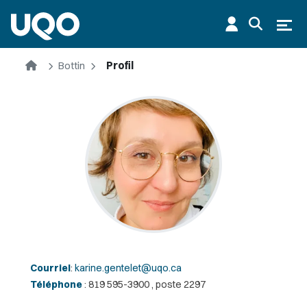
Aller au contenu principal
Ouvr
Accueil
Bottin
Profil
Courriel
:
karine.gentelet@uqo.ca
Téléphone
: 819 595-3900 , poste 2297