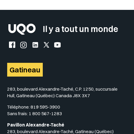
Sélectionner votre couleur de fond
Insérer un pied de page avec des
Il y a tout un monde
Facebook de l'UQO
Instagram de l'UQO
LinkedIn de l'UQO
X (Twitter) de l'UQO
YouTube de l'UQO
Gatineau
283, boulevard Alexandre-Taché, C.P. 1250, succursale
Hull, Gatineau (Québec) Canada J8X 3X7
Téléphone:
819 595-3900
Sans frais:
1 800 567-1283
Pavillon Alexandre-Taché
283, boulevard Alexandre-Taché, Gatineau (Québec)