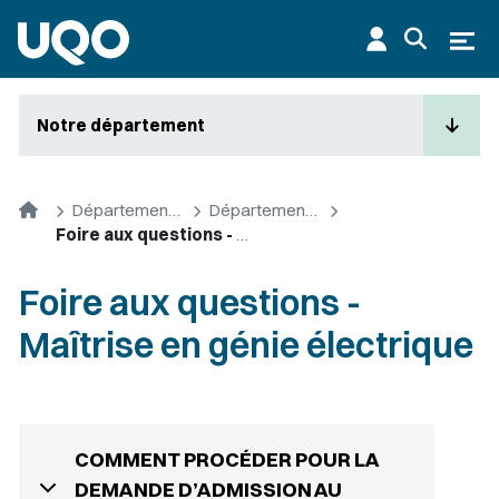
Aller au contenu principal
Ouvr
Notre département
Accueil
Départements et cycles supérieurs
Département d'informatique et d'ingénierie
Foire aux questions - Maîtrise en génie électrique
Foire aux questions -
Maîtrise en génie électrique
COMMENT PROCÉDER POUR LA
DEMANDE D’ADMISSION AU