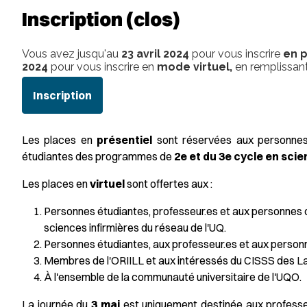
Inscription
(clos)
Vous avez jusqu'au
23 avril 2024
pour vous inscrire
en 
2024
pour vous inscrire en
mode virtuel,
en remplissant
Inscription
Les places en
présentiel
sont réservées aux personnes
étudiantes des programmes de
2e et du 3e cycle en scie
Les places en
virtuel
sont offertes aux :
Personnes étudiantes, professeur.es et aux personnes
sciences infirmières du réseau de l'UQ.
Personnes étudiantes, aux professeur.es et aux person
Membres de l'ORIILL et aux intéressés du CISSS des L
À l'ensemble de la communauté universitaire de l'UQO.
La journée du
3 mai
est uniquement destinée aux profess