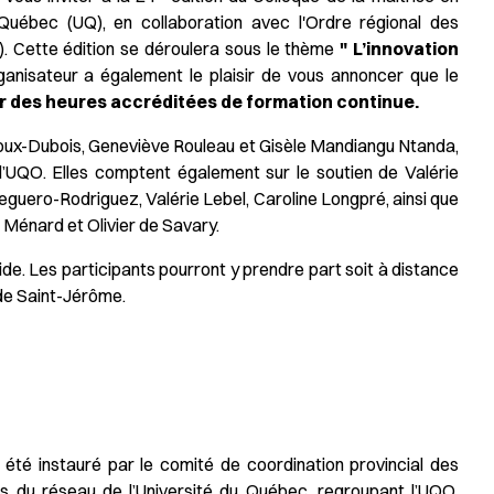
 Québec (UQ), en collaboration avec l'Ordre régional des
L). Cette édition se déroulera sous le thème
" L’innovation
anisateur a également le plaisir de vous annoncer que le
r des heures accréditées de formation continue.
Rioux-Dubois, Geneviève Rouleau et Gisèle Mandiangu Ntanda,
’UQO. Elles comptent également sur le soutien de Valérie
guero-Rodriguez, Valérie Lebel, Caroline Longpré, ainsi que
e Ménard et Olivier de Savary.
e. Les participants pourront y prendre part soit à distance
 de Saint-Jérôme.
 été instauré par le comité de coordination provincial des
s du réseau de l’Université du Québec, regroupant l’UQO,