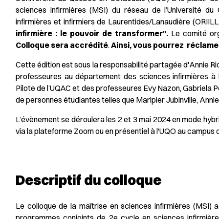
sciences infirmières (MSI) du réseau de l’Université du
infirmières et infirmiers de Laurentides/Lanaudière (ORIIL
infirmière : le pouvoir de transformer".
Le comité org
Colloque sera accrédité
.
Ainsi, vous pourrez réclame
Cette édition est sous la responsabilité partagée d'Annie 
professeures au département des sciences infirmières à l
Pilote de l’UQAC et des professeures Evy Nazon, Gabriela Pe
de personnes étudiantes telles que Maripier Jubinville, Anni
L’évènement se déroulera les 2 et 3 mai 2024 en mode hybrid
via la plateforme Zoom ou en présentiel à l'UQO au campus
Descriptif du colloque
Le colloque de la maîtrise en sciences infirmières (MSI) a
programmes conjoints de 2e cycle en sciences infirmière