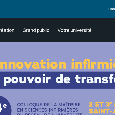
Car
réation
Grand public
Votre université