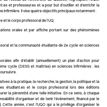
.es et professeur.es et a pour but d’outiller et d’enrichir la
ne infirmière. Il vise quatre objectifs principaux notamment :
 et le corps professoral de l’UQ;
tations orales et par affiche portant sur des phénomènes
essoral et la communauté étudiante de 2e cycle en sciences
orales afin d’établir (annuellement) un plan d’action pour
ème cycle (DESS et maîtrise) en sciences infirmières : les
 poursuivre.
ves à la pratique, la recherche, la gestion, la politique et la
les étudiant.es et le corps professoral lors des éditions
r la pérennité d’une telle initiative. En ce sens, à chaque
sabilité d’organiser et de tenir l’évènement, financé par le
tte année, c'est l'UQO qui a le privilège d'organiser le