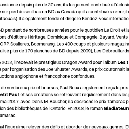
passionné depuis plus de 30 ans, il a largement contribué à l’éclo
 sur pied du seul bac en BD au Canada qu’il a contribué à créer, il 
aouais). Il a également fondé et dirigé le Rendez-vous internati
D pendant de nombreuses années pour le quotidien Le Droit et l
ons d’éditions Héritage, Dominique et Compagnie, Bayard, Vents
RP, Soulières, Boomerang, Les 400 coups et plusieurs magazine
réalisé plus de 170 planches de BD depuis 2009), Les Débrouillard
2012, il recevait le prestigieux Dragon Award pour l’album
Les 
s par l’organisation des Joe Shuster Awards, ce prix couronnait l
uctions anglophone et francophone confondues.
 de nombreux prix et bourses, Paul Roux a également reçu le pri
etit Paul
, et ses créations se retrouvent régulièrement dans les
mai 2017, avec Denis M. Boucher, il a décroché le prix Tamarac po
ion des bibliothèques de l’Ontario. En 2018, le roman
Gladiateurs
 Tamarac.
aul Roux aime relever des défis et aborder de nouveaux genres. Et 