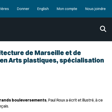
rières
Donner
English
Mon compte
Nous joindre
itecture de Marseille et de
en Arts plastiques, spécialisation
 grands bouleversements
, Paul Roux a écrit et illustré, à ce
nçais.