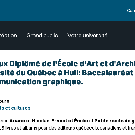
Car
réation
Grand public
Votre université
ux Diplômé de l'École d'Art et d'Arch
rsité du Québec à Hull: Baccalauréat 
munication graphique.
ours
ts et cultures
ries
Ariane et Nicolas
,
Ernest et Émilie
et
Petits récits de
215 livres et albums pour des éditeurs québécois, canadiens et fra