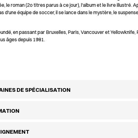
, le roman (2o titres parus à ce jour), l'album et le livre illustré. 
as d'une équipe de soccer, il se lance dans le mystère, le suspens
aoundé, en passant par Bruxelles, Paris, Vancouver et Yellowknif
ous âges depuis 1981.
INES DE SPÉCIALISATION
MATION
EIGNEMENT