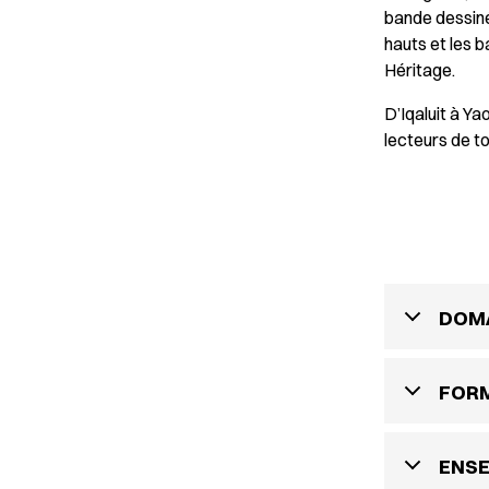
bande dessinée
hauts et les b
Héritage.
D’Iqaluit à Y
lecteurs de t
DOMA
FOR
ENS