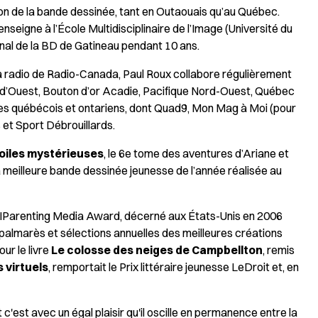
sion de la bande dessinée, tant en Outaouais qu’au Québec.
enseigne à l’École Multidisciplinaire de l’Image (Université du
onal de la BD de Gatineau pendant 10 ans.
a radio de Radio-Canada, Paul Roux collabore régulièrement
 d’Ouest, Bouton d’or Acadie, Pacifique Nord-Ouest, Québec
s québécois et ontariens, dont Quad9, Mon Mag à Moi (pour
s et Sport Débrouillards.
toiles mystérieuses
, le 6e tome des aventures d’Ariane et
a meilleure bande dessinée jeunesse de l’année réalisée au
x IParenting Media Award, décerné aux États-Unis en 2006
 palmarès et sélections annuelles des meilleures créations
ur le livre
Le colosse des neiges de Campbellton
, remis
 virtuels
, remportait le Prix littéraire jeunesse LeDroit et, en
c'est avec un égal plaisir qu'il oscille en permanence entre la