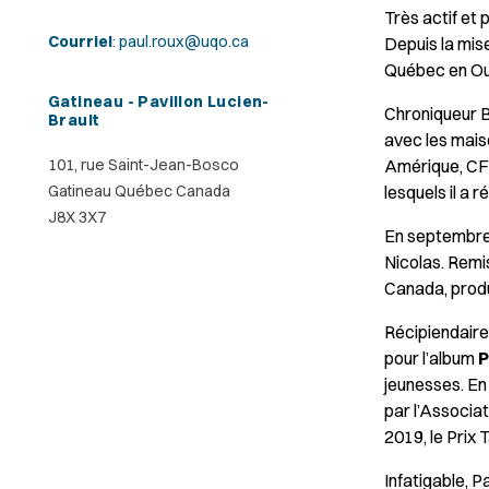
Très actif et 
Courriel
:
paul.roux@uqo.ca
Depuis la mise
Québec en Out
Gatineau - Pavillon Lucien-
Chroniqueur B
Brault
avec les mais
101, rue Saint-Jean-Bosco
Amérique, CFO
Gatineau Québec Canada
lesquels il a 
J8X 3X7
En septembre 
Nicolas. Remi
Canada, prod
Récipiendaire
pour l’album
P
jeunesses. En 
par l’Associat
2019, le Prix
Infatigable, P