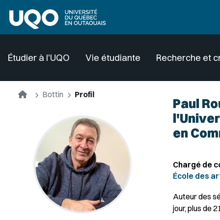
Aller au contenu principal
Étudier à l'UQO
Vie étudiante
Recherche et c
Accueil
Bottin
Profil
Paul Ro
l'Unive
en Com
Chargé de c
École des ar
Auteur des sé
jour, plus de 