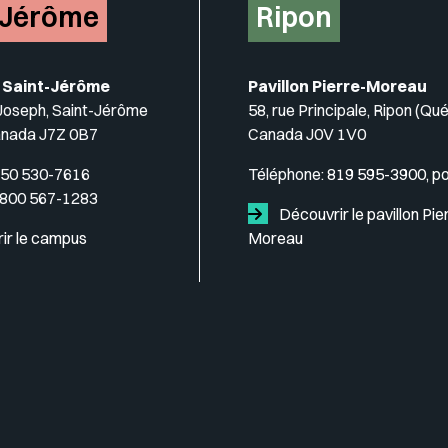
-Jérôme
Ripon
 Saint-Jérôme
Pavillon Pierre-Moreau
-Joseph, Saint-Jérôme
58, rue Principale, Ripon (Qu
anada J7Z 0B7
Canada J0V 1V0
50 530-7616
Téléphone:
819 595-3900, p
 800 567-1283
Découvrir le pavillon Pie
ir le campus
Moreau