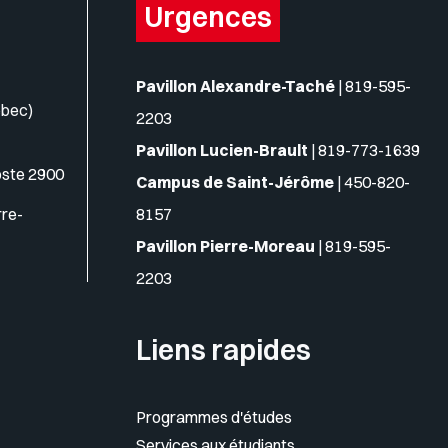
Urgences
Pavillon Alexandre-Taché
|
819-595-
ébec)
2203
Pavillon Lucien-Brault
|
819-773-1639
oste 2900
Campus de Saint-Jérôme
|
450-820-
rre-
8157
Pavillon Pierre-Moreau
|
819-595-
2203
Liens rapides
Programmes d'études
Services aux étudiants