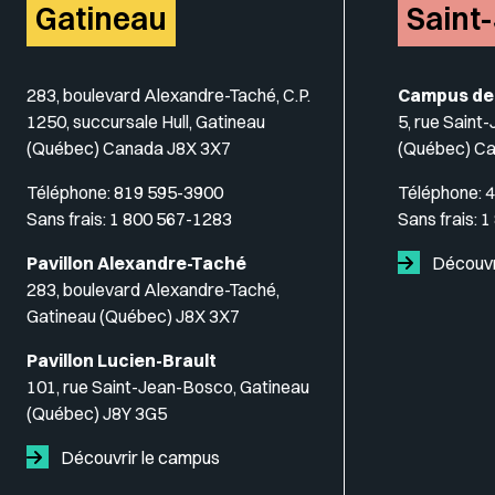
Gatineau
Saint
283, boulevard Alexandre-Taché, C.P.
Campus de
1250, succursale Hull, Gatineau
5, rue Saint
(Québec) Canada J8X 3X7
(Québec) C
Téléphone:
819 595-3900
Téléphone:
4
Sans frais:
1 800 567-1283
Sans frais:
1
Pavillon Alexandre-Taché
Découvr
283, boulevard Alexandre-Taché,
Gatineau (Québec) J8X 3X7
Pavillon Lucien-Brault
101, rue Saint-Jean-Bosco, Gatineau
(Québec) J8Y 3G5
Découvrir le campus