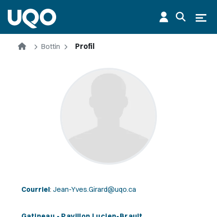
Aller au contenu principal
Ouvr
Accueil
Bottin
Profil
Courriel
:
Jean-Yves.Girard@uqo.ca
Gatineau - Pavillon Lucien-Brault