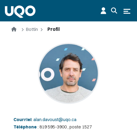
Aller au contenu principal
Ouvr
Accueil
Bottin
Profil
Courriel
:
alan.davoust@uqo.ca
Téléphone
: 819 595-3900 , poste 1527