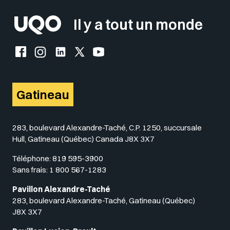
Il y a tout un monde
Facebook de l'UQO
Instagram de l'UQO
LinkedIn de l'UQO
X (Twitter) de l'UQO
YouTube de l'UQO
Gatineau
283, boulevard Alexandre-Taché, C.P. 1250, succursale
Hull, Gatineau (Québec) Canada J8X 3X7
Téléphone:
819 595-3900
Sans frais:
1 800 567-1283
Pavillon Alexandre-Taché
283, boulevard Alexandre-Taché, Gatineau (Québec)
J8X 3X7