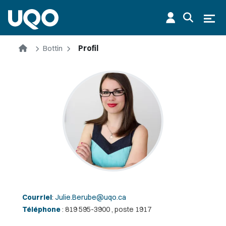
Aller au contenu principal
Ouvr
Accueil
Bottin
Profil
Courriel
:
Julie.Berube@uqo.ca
Téléphone
: 819 595-3900 , poste 1917