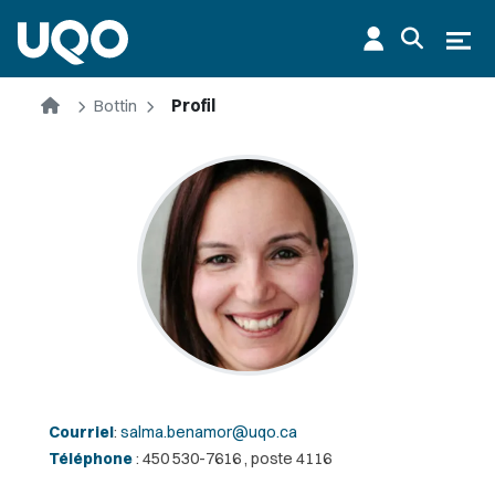
Aller au contenu principal
Ouvr
Accueil
Bottin
Profil
Courriel
:
salma.benamor@uqo.ca
Téléphone
: 450 530-7616 , poste 4116