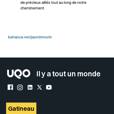
de précieux alliés tout au long de notre
cheminement.
behance.net/jasminmorin
Il y a tout un monde
Facebook de l'UQO
Instagram de l'UQO
LinkedIn de l'UQO
X (Twitter) de l'UQO
YouTube de l'UQO
Gatineau