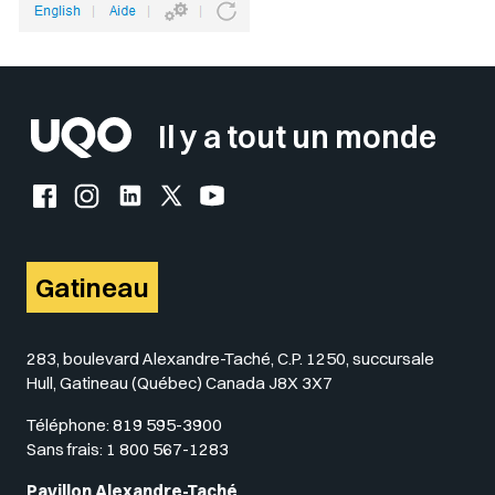
Il y a tout un monde
Facebook de l'UQO
Instagram de l'UQO
LinkedIn de l'UQO
X (Twitter) de l'UQO
YouTube de l'UQO
Gatineau
283, boulevard Alexandre-Taché, C.P. 1250, succursale
Hull, Gatineau (Québec) Canada J8X 3X7
Téléphone:
819 595-3900
Sans frais:
1 800 567-1283
Pavillon Alexandre-Taché